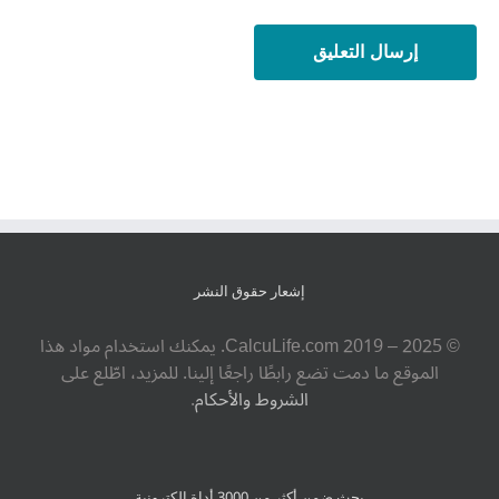
إشعار حقوق النشر
© ‎CalcuLife.com‎ 2019 – 2025. يمكنك استخدام مواد هذا
الموقع ما دمت تضع رابطًا راجعًا إلينا. للمزيد، اطّلع على
الشروط والأحكام
.
بحث ضمن أكثر من 3000 أداة إلكترونية