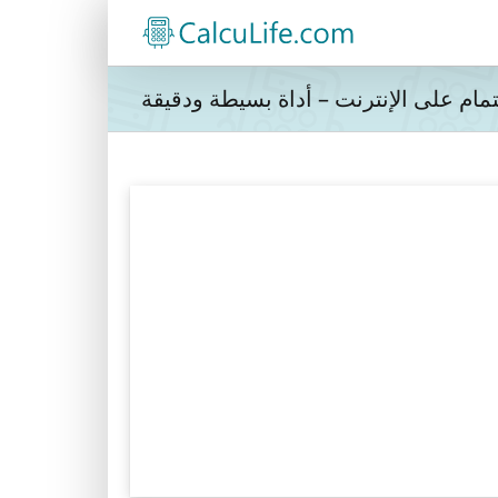
مام على الإنترنت – أداة بسيطة ودقيقة