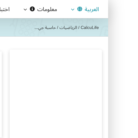
Ski
العربية
معلومات
اختب
t
conten
CalcuLife
/
الرياضيات
/
حاسبة جي...