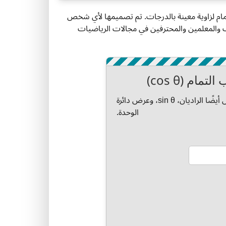
مام لزاوية معينة بالدرجات. تم تصميمها لأي شخص
والمعلمين والمحترفين في مجالات الرياضيات
ام (cos θ)
أدخل زاوية، اختر الوحدات، واحسب cos θ. الأداة تعرض أيضًا الراديان، sin θ، وعرض دائرة
الوحدة.