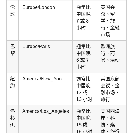
伦
Europe/London
通常比
英国会
敦
中国晚
议、留
7 或 8
学、旅
小时
行、金融
市场
巴
Europe/Paris
通常比
欧洲旅
黎
中国晚
行、商
6 或 7
务、活动
小时
纽
America/New_York
通常比
美国东部
约
中国晚
会议、金
12 或
融市场、
13 小时
旅行
洛
America/Los_Angeles
通常比
美国西海
杉
中国晚
岸、科
矶
15 或
技、媒
16 小时
体、旅行