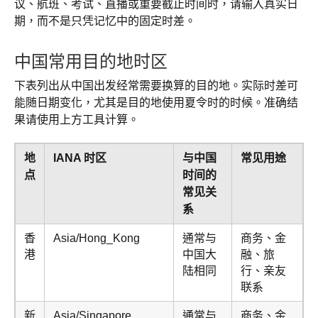
议、航班、考试、直播或重要截止时间时，请输入真实日
期，而不是只凭记忆中的固定时差。
中国常用目的地时区
下表列出从中国出发经常需要换算的目的地。实际时差可
能随日期变化，尤其是目的地使用夏令时的时候。准确结
果请使用上方工具计算。
地
IANA 时区
与中国
常见用途
点
时间的
常见关
系
香
Asia/Hong_Kong
通常与
商务、金
港
中国大
融、旅
陆相同
行、亲友
联系
新
Asia/Singapore
通常与
商务、金