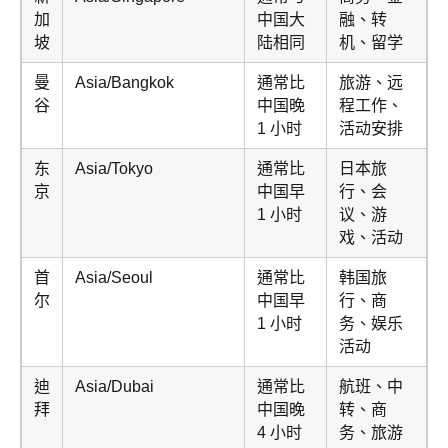
加
中国大
融、转
坡
陆相同
机、留学
曼
Asia/Bangkok
通常比
旅游、远
谷
中国晚
程工作、
1 小时
活动安排
东
Asia/Tokyo
通常比
日本旅
京
中国早
行、会
1 小时
议、游
戏、活动
首
Asia/Seoul
通常比
韩国旅
尔
中国早
行、商
1 小时
务、娱乐
活动
迪
Asia/Dubai
通常比
航班、中
拜
中国晚
转、商
4 小时
务、旅游