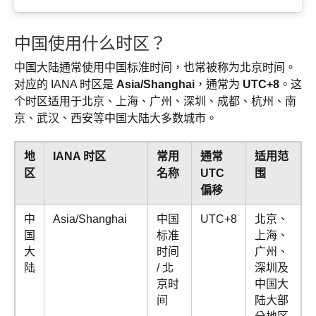
中国使用什么时区？
中国大陆通常使用中国标准时间，也常被称为北京时间。
对应的 IANA 时区是
Asia/Shanghai
，通常为
UTC+8
。这
个时区适用于北京、上海、广州、深圳、成都、杭州、南
京、武汉、西安等中国大陆大多数城市。
地
IANA 时区
常用
通常
适用范
区
名称
UTC
围
偏移
中
Asia/Shanghai
中国
UTC+8
北京、
国
标准
上海、
大
时间
广州、
陆
/ 北
深圳及
京时
中国大
间
陆大部