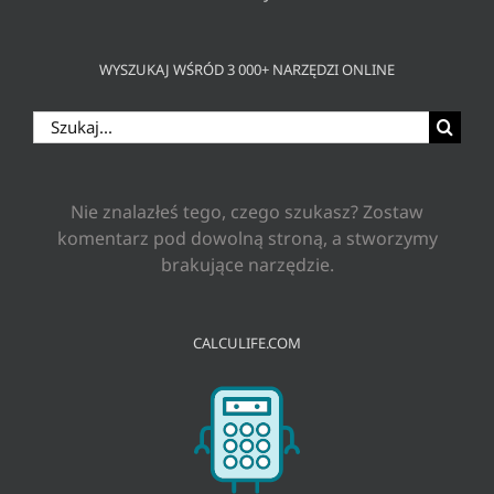
WYSZUKAJ WŚRÓD 3 000+ NARZĘDZI ONLINE
Szukaj
Nie znalazłeś tego, czego szukasz? Zostaw
komentarz pod dowolną stroną, a stworzymy
brakujące narzędzie.
CALCULIFE.COM