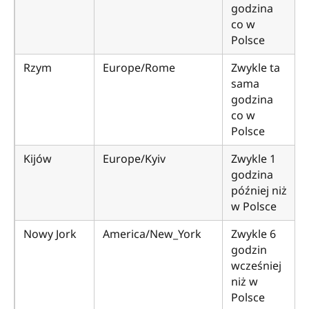
godzina
co w
Polsce
Rzym
Europe/Rome
Zwykle ta
sama
godzina
co w
Polsce
Kijów
Europe/Kyiv
Zwykle 1
godzina
później niż
w Polsce
Nowy Jork
America/New_York
Zwykle 6
godzin
wcześniej
niż w
Polsce