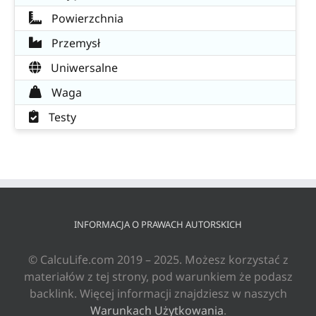
Powierzchnia
Przemysł
Uniwersalne
Waga
Testy
INFORMACJA O PRAWACH AUTORSKICH
© CalcuLife.com 2019 – 2025. Możesz korzystać z
materiałów z tej strony, pod warunkiem że podasz
backlink. Więcej informacji znajdziesz w naszych
Warunkach Użytkowania
.