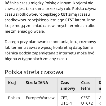
Różnica czasu między Polską a innymi krajami nie
zawsze jest taka sama przez cały rok. Polska używa
czasu środkowoeuropejskiego
CET
zimą i czasu
środkowoeuropejskiego letniego
CEST
latem. Inne
kraje mogą zmieniać czas w innych terminach albo
nie zmieniać go wcale.
Dlatego przy planowaniu spotkania, lotu, rozmowy
lub terminu zawsze wpisuj konkretną datę. Sama
różnica godzin zapamiętana z internetu może być
błędna w tygodniach zmiany czasu.
Polska strefa czasowa
Kraj
Strefa IANA
Czas
Czas
Dot
zimowy
letni
mia
Polska
Europe/Warsaw
CET,
CEST,
War
UTC+1
UTC+2
Kra