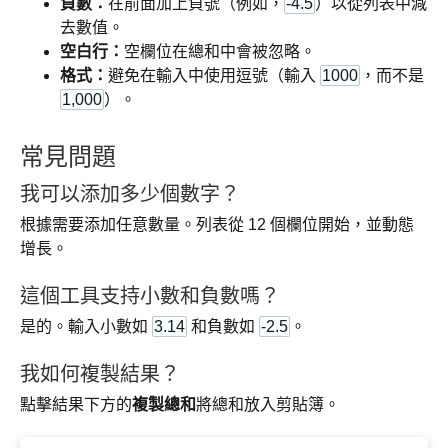
負數：
在前面加上負號（例如，
-4.5
）以從列表中減
去數值。
空白行：
空欄位在總和中會被忽略。
格式：
避免在輸入中使用逗號（輸入
1000
，而不是
1,000
）。
常見問題
我可以添加多少個數字？
根據需要添加任意數量。列表從 12 個欄位開始，並動態
增長。
這個工具支持小數和負數嗎？
是的。輸入小數如
3.14
和負數如
-2.5
。
我如何複製結果？
點擊結果下方的
複製總和
將總和放入剪貼簿。