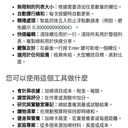
無限制的列表大小：
根據需要添加任意數量的欄位。
自動運行總和：
每次按鍵時自動更新。
精確處理：
智能四捨五入防止浮點數誤差（例如，避
免顯示
0.3000000000004
）。
快速編輯：
清除欄位用於一行，清除所有用於整個列
表，複製總和用於快速分享。
鍵盤友好：
在最後一行按
Enter
鍵可新增一個欄位。
適用於任何設備：
經典佈局、大型觸控目標、高對比
度。
您可以使用這個工具做什麼
會計與收據：
加總項目成本、稅金、報銷。
課堂與評分：
在作業或測驗中加分。
研究與實驗室筆記：
總結重複測量或試驗結果。
購物清單：
在規劃預算時保持即時總和。
健身與營養：
加總卡路里、宏量營養素或每週距離。
家庭專案：
從多個來源加總材料、長度或成本。