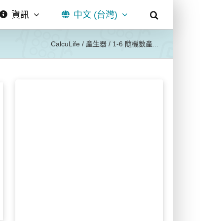
資訊
中文 (台灣)
CalcuLife
/
產生器
/
1-6 隨機數產...