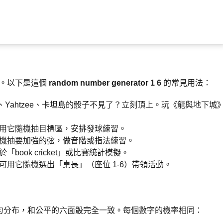
一。以下是這個
random number generator 1 6
的常見用法：
ly、Yahtzee、卡坦島的骰子不見了？立刻頂上。玩《龍與地下城
可用它隨機抽目標區，安排發球練習。
隨機抽要加強的弦，做音階或指法練習。
book cricket」或比賽統計模擬。
，可用它隨機選出「桌長」（座位 1-6）帶領活動。
勻分布，和公平的六面骰完全一致。每個數字的機率相同：