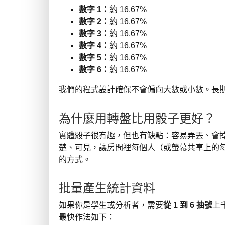
數字 1：
約 16.67%
數字 2：
約 16.67%
數字 3：
約 16.67%
數字 4：
約 16.67%
數字 5：
約 16.67%
數字 6：
約 16.67%
我們的程式設計確保不會偏向大數或小數。長
為什麼用轉盤比用骰子更好？
實體骰子很有趣，但也有缺點：容易弄丟、會
楚、可見，讓房間裡每個人（或螢幕共享上的
的方式。
批量產生統計資料
如果你是學生或分析者，需要
從 1 到 6 抽號
上
最快作法如下：