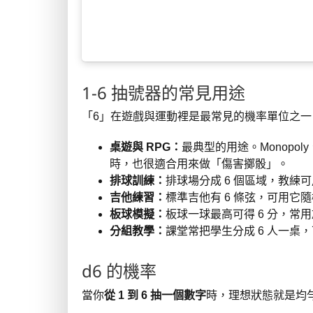
1-6 抽號器的常見用途
「6」在遊戲與運動裡是最常見的機率單位之
桌遊與 RPG：
最典型的用途。Monopo
時，也很適合用來做「傷害擲骰」。
排球訓練：
排球場分成 6 個區域，教練
吉他練習：
標準吉他有 6 條弦，可用它
板球模擬：
板球一球最高可得 6 分，常用於「
分組教學：
課堂常把學生分成 6 人一桌
d6 的機率
當你
從 1 到 6 抽一個數字
時，理想狀態就是均