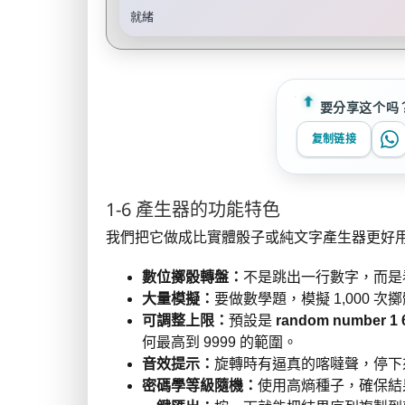
就緒
要分享这个吗
复制链接
1-6 產生器的功能特色
我們把它做成比實體骰子或純文字產生器更好
數位擲骰轉盤：
不是跳出一行數字，而是
大量模擬：
要做數學題，模擬 1,000
可調整上限：
預設是
random number 1 
何最高到 9999 的範圍。
音效提示：
旋轉時有逼真的喀噠聲，停下
密碼學等級隨機：
使用高熵種子，確保結