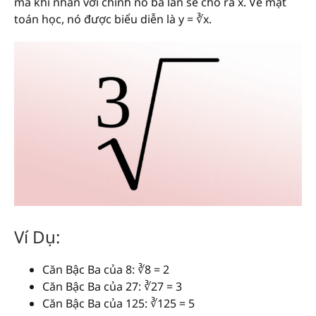
mà khi nhân với chính nó ba lần sẽ cho ra x. Về mặt
toán học, nó được biểu diễn là y = ∛x.
Ví Dụ:
Căn Bậc Ba của 8: ∛8 = 2
Căn Bậc Ba của 27: ∛27 = 3
Căn Bậc Ba của 125: ∛125 = 5