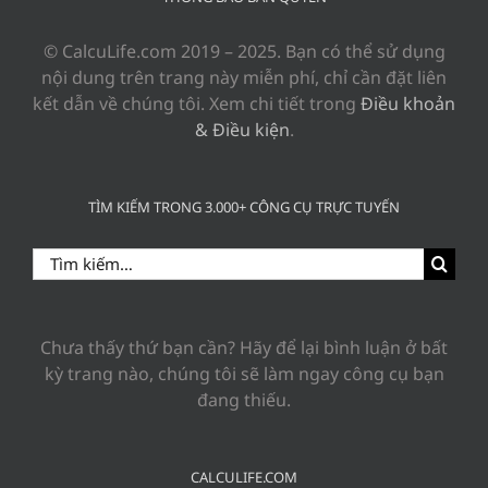
© CalcuLife.com 2019 – 2025. Bạn có thể sử dụng
nội dung trên trang này miễn phí, chỉ cần đặt liên
kết dẫn về chúng tôi. Xem chi tiết trong
Điều khoản
& Điều kiện
.
TÌM KIẾM TRONG 3.000+ CÔNG CỤ TRỰC TUYẾN
Search
for:
Chưa thấy thứ bạn cần? Hãy để lại bình luận ở bất
kỳ trang nào, chúng tôi sẽ làm ngay công cụ bạn
đang thiếu.
CALCULIFE.COM