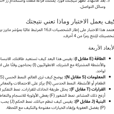
بعد الانتهاء، تظهر نتيجتك فورًا. يمكنك قراءة ملفك واستخدام زر «
وسائل التواصل.
يف يعمل الاختبار وماذا تعني نتيجتك
صيتك ليُنتج رمزًا من 4 أحرف.
لأبعاد الأربعة
الطاقة (E مقابل I):
والأنشطة المشتركة مع الشريك. الان
لواحد.
المعلومات (S مقابل N):
الطعام أو الأنشطة. النمط الحدسي (N) يركز على الاحتمالات والمعاني و«أجواء» العلاقة العاطفية.
القرارات (T مقابل F):
أزعج ذلك المشاعر. نمط الشعور (F) يعطي الأولوية للانسجام والتعاطف والحالة العاطفية للشريك.
البنية (J مقابل P):
يقيس كيف تن
(P) يفضل العفوية وإبقاء الخيارات مفتوحة والتكيف مع اللحظة.