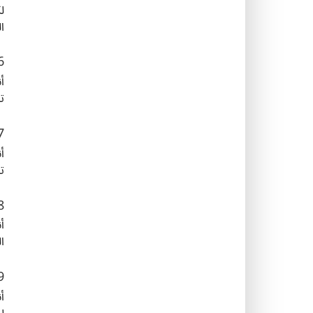
ل
ا
6. عبقري الاسترات
أ
ت
7. الريتريفر الذ
أ
ت
8. قائد الجماع
أ
ا
9. التقويم البش
أ