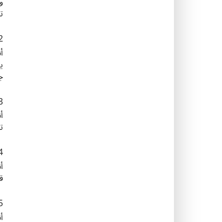
و
ت
2. محب الجدل
أ
ي
ج
3. الباحث الانطوائي عن 
أ
ت
4. توأم الروح الح
أ
ق
5. روبوت المنط
أ