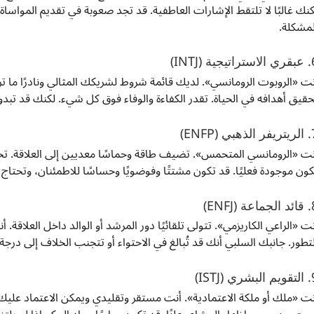
كنك غالبًا لا تلتقط الإشارات العاطفية. قد تجد صعوبة في تقديم الموا
لمشكلة.
يجية (INTJ)
نت «الروبوت الرومانسي». لديك قائمة شروط لشريكك المثالي ونادرًا ما 
حقيق أهدافه في الحياة. تقدر الكفاءة والوفاء فوق كل شيء. لكنك قد تبدو با
هبي (ENFP)
نت «الرومانسي المتحمس». تضيف طاقة وحماسًا معديين إلى العلاقة. تحب 
كون موجودة فعليًا. قد تكون مشتتًا وفوضويًا وحساسًا للاطمئنان، وتحتاج ت
ة (ENFJ)
نت «الراعي الكاريزمي». تتولى تلقائيًا دور المرشد أو الوالد داخل العلاق
لتطور. جانبك السلبي أنك قد تُبالغ في الاحتواء أو تتجنب الخلاف إلى درجة 
ري (ISTJ)
نت «ملك أو ملكة الاعتمادية». أنت مستقر وتقليدي ويمكن الاعتماد عليك. ت