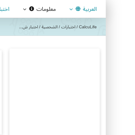
Ski
العربية
معلومات
اختب
t
conten
CalcuLife
/
اختبارات
/
الشخصية
/
اختبار ش...