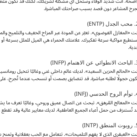
اضحة. أنت شديد الوفاء وستحل أي مشكلة لشريكك، لكنك قد تكون متطلبًا.
جرح المشاعر دون قصد بسبب صراحتك المباشرة.
 (ENTP)
نت «المغازل الفوضوي». تعبّر عن المودة عبر المزاح الخفيف والتلميح والمن
ستطيع مواكبة سرعة تفكيرك. علامتك الحمراء هي الميل للملل بسرعة أو ال
دية.
الاهتمام (INFP)
نت «الحالم الحزين السعيد». لديك عالم داخلي غني وغالبًا تتخيل رومانسية مثال
كون خجولًا لطلبه مباشرة. قد تتضايق بصمت أو تنسحب عندما تُجرح، عل
دسي (INFJ)
نت «المعالج المُرهق». تبحث عن اتصال عميق وروحي، وغالبًا تعرف ما يشع
د تُستنزف من حمل أعباء الجميع العاطفية. لديك معايير عالية وقد تقطع علا
ق (INTP)
نت «العبقري الذي لا يفهم التلميحات». تتعامل مع الحب بعقلانية وتمنح 