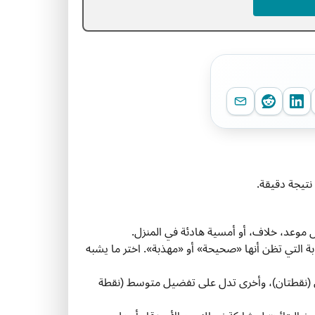
تيجة دقيقة.
ة التي تظن أنها «صحيحة» أو «مهذبة». اختر ما يشبه
وي (نقطتان)، وأخرى تدل على تفضيل متوسط (نقطة