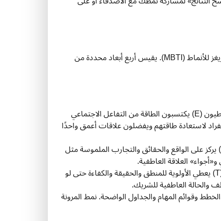
نسخ النتائج» لمشاركة نمطك مع الأصدقاء أو على
يعتمد هذا الاختبار على إطار الشخصيات الـ16 المرتبط غالبًا بمؤشر مايرز بريغز للأنماط (MBTI). يقيس أربع أبعاد محددة من
يقيس هذا البعد كيف تستعيد طاقتك. الانبساطيون (E) يكتسبون الطاقة من التفاعل الاجتماعي
طوائيون (I) يحتاجون وقتًا على انفراد لاستعادة طاقتهم ويفضلون علاقات أعمق واحدًا
يوضح كيف ترى العالم. النمط الحسي (S) يركز على الواقع والحقائق والتجارب الملموسة مثل
يحلل طريقة اتخاذك للقرارات. نمط التفكير (T) يعطي الأولوية للمنطق والحقيقة والكفاءة حتى لو
ظم حياتك. نمط الحكم (J) يحب الخطط وقوائم المهام والجداول الواضحة. نمط المرونة