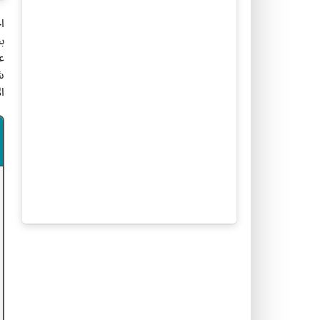
ا
ب
ش
ا