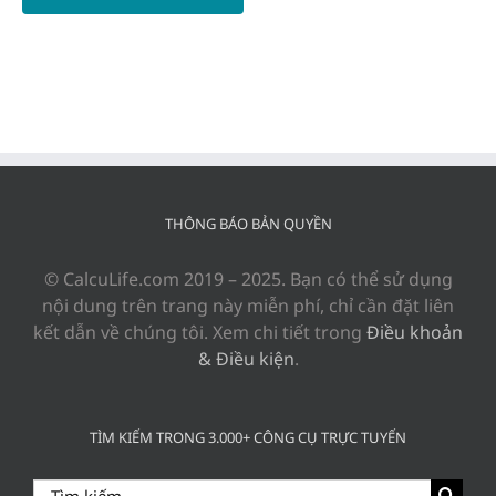
THÔNG BÁO BẢN QUYỀN
© CalcuLife.com 2019 – 2025. Bạn có thể sử dụng
nội dung trên trang này miễn phí, chỉ cần đặt liên
kết dẫn về chúng tôi. Xem chi tiết trong
Điều khoản
& Điều kiện
.
TÌM KIẾM TRONG 3.000+ CÔNG CỤ TRỰC TUYẾN
Search