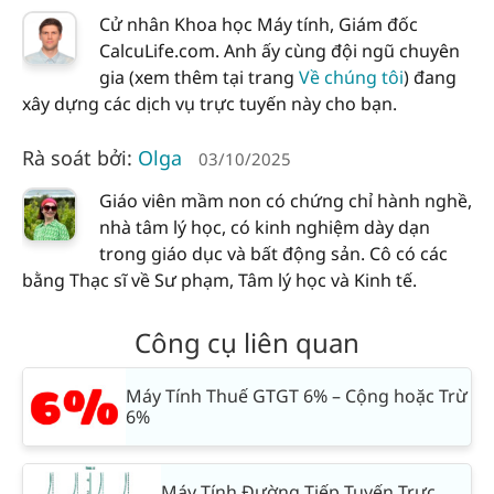
Cử nhân Khoa học Máy tính, Giám đốc
CalcuLife.com. Anh ấy cùng đội ngũ chuyên
gia (xem thêm tại trang
Về chúng tôi
) đang
xây dựng các dịch vụ trực tuyến này cho bạn.
Rà soát bởi:
Olga
03/10/2025
Giáo viên mầm non có chứng chỉ hành nghề,
nhà tâm lý học, có kinh nghiệm dày dạn
trong giáo dục và bất động sản. Cô có các
bằng Thạc sĩ về Sư phạm, Tâm lý học và Kinh tế.
Công cụ liên quan
Máy Tính Thuế GTGT 6% – Cộng hoặc Trừ
6%
Máy Tính Đường Tiếp Tuyến Trực