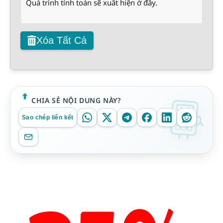
Quá trình tính toán sẽ xuất hiện ở đây.
Xóa Tất Cả
CHIA SẺ NỘI DUNG NÀY?
Sao chép liên kết