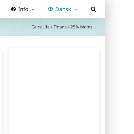
Info
Dansk
CalcuLife
/
Finans
/
25% Moms...