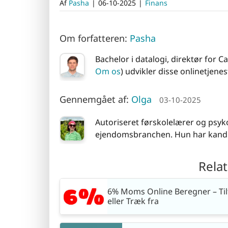
Af
Pasha
|
06-10-2025
|
Finans
Om forfatteren:
Pasha
Bachelor i datalogi, direktør for
Om os
) udvikler disse onlinetjenest
Gennemgået af:
Olga
03-10-2025
Autoriseret førskolelærer og psy
ejendomsbranchen. Hun har kandi
Rela
6% Moms Online Beregner – Til
eller Træk fra