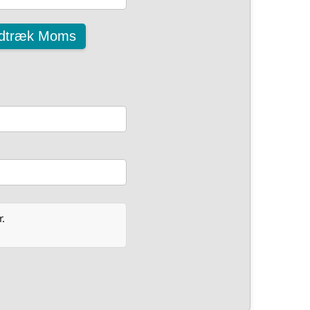
dtræk Moms
.