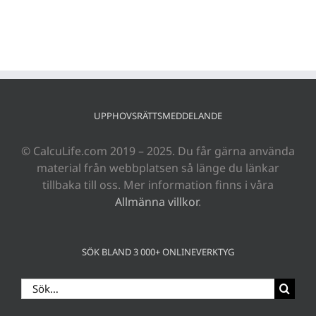
UPPHOVSRÄTTSMEDDELANDE
© CalcuLife.com 2019 – 2025. Du får gärna använda
material från webbplatsen så länge du länkar
tillbaka till oss. Mer information finns i våra
Allmänna villkor
.
SÖK BLAND 3 000+ ONLINEVERKTYG
Sök
efter: