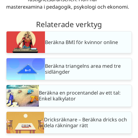
masterexamina i pedagogik, psykologi och ekonomi.
Relaterade verktyg
Beräkna BMI för kvinnor online
Beräkna triangelns area med tre
sidlängder
Beräkna en procentandel av ett tal:
Enkel kalkylator
Dricksräknare – Beräkna dricks och
dela räkningar rätt