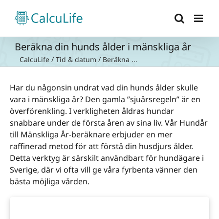
Fortsätt
till
innehållet
Beräkna din hunds ålder i mänskliga år
CalcuLife
/
Tid & datum
/
Beräkna ...
Har du någonsin undrat vad din hunds ålder skulle
vara i mänskliga år? Den gamla ”sjuårsregeln” är en
överförenkling. I verkligheten åldras hundar
snabbare under de första åren av sina liv. Vår Hundår
till Mänskliga År-beräknare erbjuder en mer
raffinerad metod för att förstå din husdjurs ålder.
Detta verktyg är särskilt användbart för hundägare i
Sverige, där vi ofta vill ge våra fyrbenta vänner den
bästa möjliga vården.