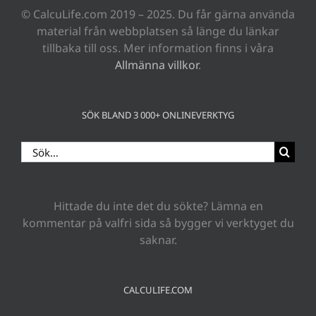
© CalcuLife.com 2019 – 2025. Du får gärna använda
material från webbplatsen så länge du länkar
tillbaka till oss. Mer information finns i våra
Allmänna villkor
.
SÖK BLAND 3 000+ ONLINEVERKTYG
Sök
efter:
Hittade du inte det du sökte? Lämna en
kommentar på valfri sida så bygger vi verktyget du
saknar.
CALCULIFE.COM