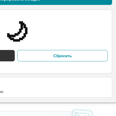
🌙
Сбросить
и.