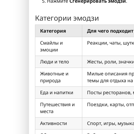
Нажмите
Сгенерировать эмодзи
.
Категории эмодзи
Категория
Для чего подходит
Смайлы и
Реакции, чаты, шут
эмоции
Люди и тело
Жесты, роли, значк
Животные и
Милые описания пр
природа
темы для отдыха на
Еда и напитки
Посты ресторанов, 
Путешествия и
Поездки, карты, от
места
Активности
Спорт, игры, музык