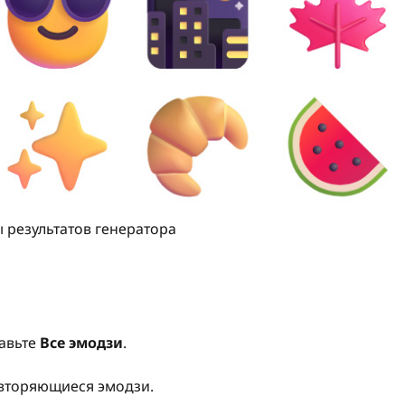
результатов генератора
авьте
Все эмодзи
.
овторяющиеся эмодзи.