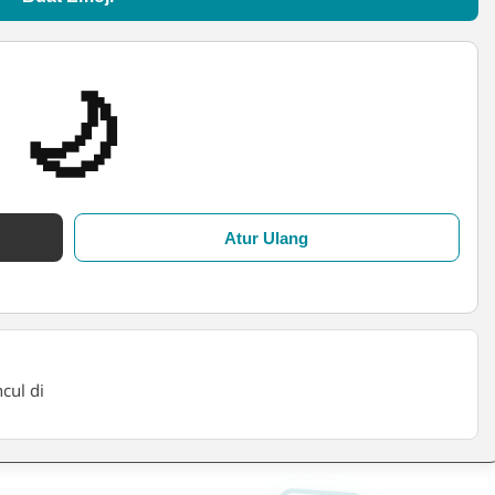
🌙
Atur Ulang
cul di