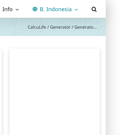
Info
B. Indonesia
CalcuLife
/
Generator
/
Generato...