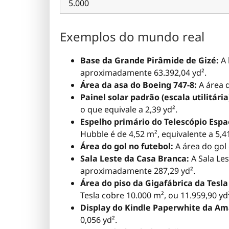
5.000
Exemplos do mundo real
Base da Grande Pirâmide de Gizé:
A 
aproximadamente 63.392,04 yd².
Área da asa do Boeing 747-8:
A área d
Painel solar padrão (escala utilitária
o que equivale a 2,39 yd².
Espelho primário do Telescópio Espa
Hubble é de 4,52 m², equivalente a 5,41
Área do gol no futebol:
A área do gol
Sala Leste da Casa Branca:
A Sala Le
aproximadamente 287,29 yd².
Área do piso da Gigafábrica da Tesla 
Tesla cobre 10.000 m², ou 11.959,90 yd
Display do Kindle Paperwhite da Am
0,056 yd².