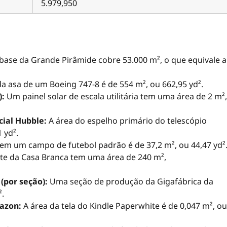
5.979,950
base da Grande Pirâmide cobre 53.000 m², o que equivale a
a asa de um Boeing 747-8 é de 554 m², ou 662,95 yd².
):
Um painel solar de escala utilitária tem uma área de 2 m²,
cial Hubble:
A área do espelho primário do telescópio
 yd².
 em um campo de futebol padrão é de 37,2 m², ou 44,47 yd²
ste da Casa Branca tem uma área de 240 m²,
(por seção):
Uma seção de produção da Gigafábrica da
².
azon:
A área da tela do Kindle Paperwhite é de 0,047 m², ou