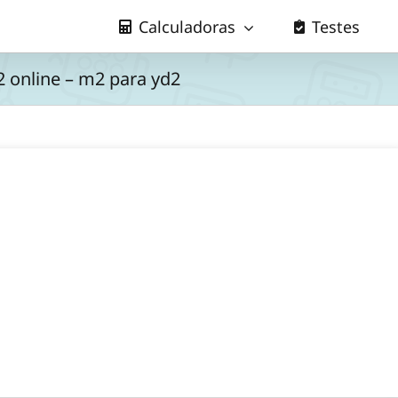
Calculadoras
Testes
 online – m2 para yd2