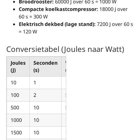
Broodrooster:
60000 J over 60 s = 1000 W
Compacte koelkastcompressor:
18000 J over
60 s = 300 W
Elektrisch dekbed (lage stand):
7200 J over 60 s
= 120 W
Conversietabel (Joules naar Watt)
Joules
Seconden
Watt
(J)
(s)
(W)
10
1
10
100
2
50
500
10
50
1000
10
100
1500
10
150