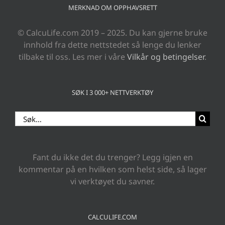
MERKNAD OM OPPHAVSRETT
© CalcuLife.com 2019 – 2025. Du kan gjerne bruke
innhold fra dette nettstedet så lenge du lenker
tilbake til oss. Les mer i våre
Vilkår og betingelser
.
SØK I 3 000+ NETTVERKTØY
Search
for:
Fant du ikke det du trenger? Legg igjen en
kommentar på en hvilken som helst side, så lager
vi verktøyet du savner.
CALCULIFE.COM