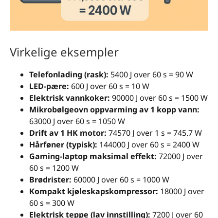
Virkelige eksempler
Telefonlading (rask):
5400 J over 60 s = 90 W
LED-pære:
600 J over 60 s = 10 W
Elektrisk vannkoker:
90000 J over 60 s = 1500 W
Mikrobølgeovn oppvarming av 1 kopp vann:
63000 J over 60 s = 1050 W
Drift av 1 HK motor:
74570 J over 1 s = 745.7 W
Hårføner (typisk):
144000 J over 60 s = 2400 W
Gaming-laptop maksimal effekt:
72000 J over
60 s = 1200 W
Brødrister:
60000 J over 60 s = 1000 W
Kompakt kjøleskapskompressor:
18000 J over
60 s = 300 W
Elektrisk teppe (lav innstilling):
7200 J over 60