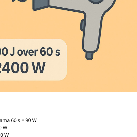
lama 60 s = 90 W
10 W
00 W