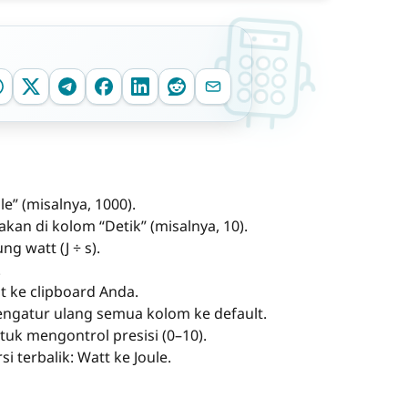
e” (misalnya, 1000).
an di kolom “Detik” (misalnya, 10).
g watt (J ÷ s).
.
ut ke clipboard Anda.
ngatur ulang semua kolom ke default.
uk mengontrol presisi (0–10).
terbalik: Watt ke Joule.