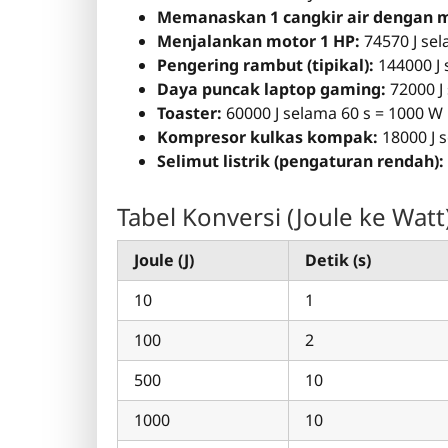
Memanaskan 1 cangkir air dengan 
Menjalankan motor 1 HP:
74570 J sel
Pengering rambut (tipikal):
144000 J 
Daya puncak laptop gaming:
72000 J
Toaster:
60000 J selama 60 s = 1000 W
Kompresor kulkas kompak:
18000 J 
Selimut listrik (pengaturan rendah):
Tabel Konversi (Joule ke Watt
Joule (J)
Detik (s)
10
1
100
2
500
10
1000
10