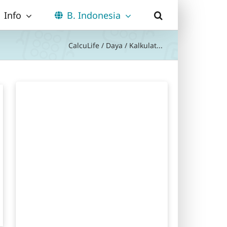
Info
B. Indonesia
CalcuLife
/
Daya
/
Kalkulat...