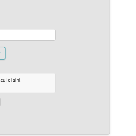
r
l di sini.