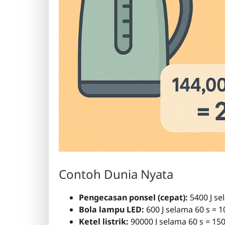
Contoh Dunia Nyata
Pengecasan ponsel (cepat):
5400 J se
Bola lampu LED:
600 J selama 60 s = 
Ketel listrik:
90000 J selama 60 s = 15