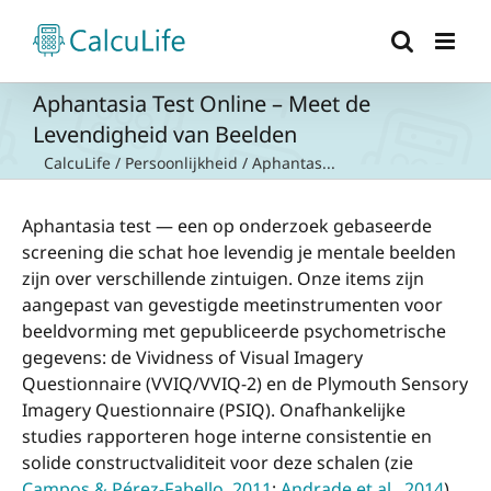
Ga
naar
inhoud
Aphantasia Test Online – Meet de
Levendigheid van Beelden
CalcuLife
/
Persoonlijkheid
/
Aphantas...
Aphantasia test — een op onderzoek gebaseerde
screening die schat hoe levendig je mentale beelden
zijn over verschillende zintuigen. Onze items zijn
aangepast van gevestigde meetinstrumenten voor
beeldvorming met gepubliceerde psychometrische
gegevens: de Vividness of Visual Imagery
Questionnaire (VVIQ/VVIQ-2) en de Plymouth Sensory
Imagery Questionnaire (PSIQ). Onafhankelijke
studies rapporteren hoge interne consistentie en
solide constructvaliditeit voor deze schalen (zie
Campos & Pérez-Fabello, 2011
;
Andrade et al., 2014
).