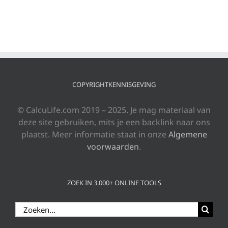
COPYRIGHTKENNISGEVING
© CalcuLife.com 2019 – 2025. Je mag materiaal van
deze site gebruiken, mits je een backlink naar ons
plaatst. Meer informatie staat in onze
Algemene
voorwaarden
.
ZOEK IN 3.000+ ONLINE TOOLS
Zoeken
naar: