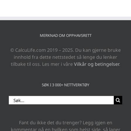
MERKNAD OM OPPHAVSRETT
© CalcuLife.com 2019 – 2025. Du kan gjerne bruke
innhold fra dette nettstedet så lenge du lenker
tilbake til oss. Les mer i våre
Vilkår og betingelser
.
SØK I 3 000+ NETTVERKTØY
Search
for:
Fant du ikke det du trenger? Legg igjen en
kommentar på en hvilken som helst side, så lager