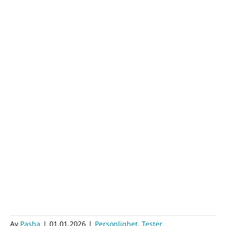
Av
Pasha
|
01.01.2026
|
Personlighet
,
Tester