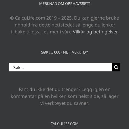
MERKNAD OM OPPHAVSRETT
© CalcuLife.com 2019 – 2025. Du kan gjerne bruke
innhold fra dette nettstedet så lenge du lenker
tilbake til oss. Les mer i våre
Vilkår og betingelser
.
SØK I 3 000+ NETTVERKTØY
Search
for:
Fant du ikke det du trenger? Legg igjen en
kommentar på en hvilken som helst side, så lager
vi verktøyet du savner.
CALCULIFE.COM