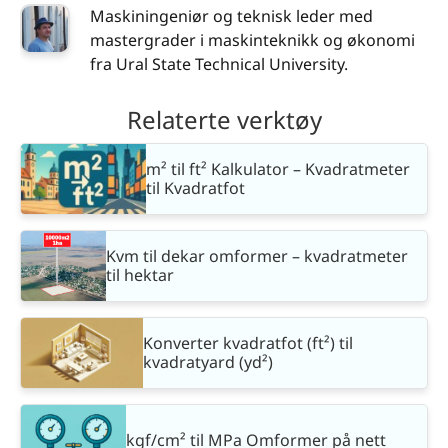
Maskiningeniør og teknisk leder med
mastergrader i maskinteknikk og økonomi
fra Ural State Technical University.
Relaterte verktøy
m² til ft² Kalkulator – Kvadratmeter
til Kvadratfot
Kvm til dekar omformer – kvadratmeter
til hektar
Konverter kvadratfot (ft²) til
kvadratyard (yd²)
kgf/cm² til MPa Omformer på nett