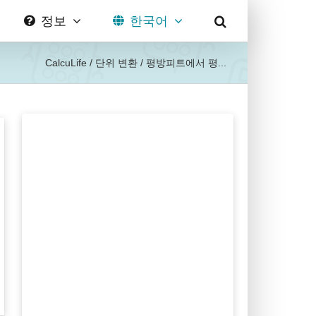
정보
한국어
CalcuLife
/
단위 변환
/
평방피트에서 평...