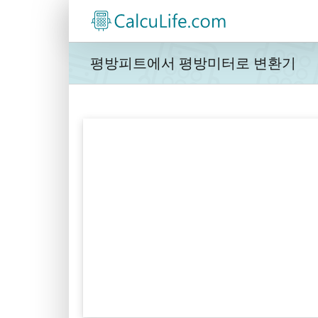
콘
텐
츠
로
평방피트에서 평방미터로 변환기
건
너
뛰
기