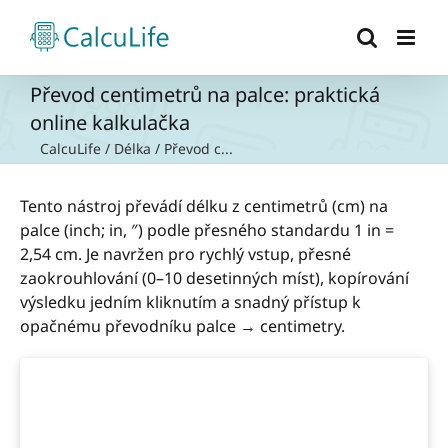
Přeskočit
na
obsah
Převod centimetrů na palce: praktická
online kalkulačka
CalcuLife
/
Délka
/
Převod c...
Tento nástroj převádí délku z centimetrů (cm) na
palce (inch; in, ″) podle přesného standardu 1 in =
2,54 cm. Je navržen pro rychlý vstup, přesné
zaokrouhlování (0–10 desetinných míst), kopírování
výsledku jedním kliknutím a snadný přístup k
opačnému převodníku palce → centimetry.