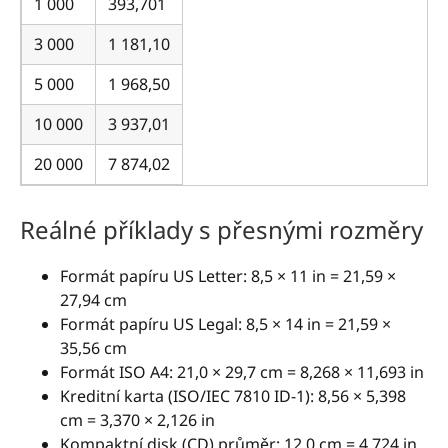
1 000
393,701
3 000
1 181,10
5 000
1 968,50
10 000
3 937,01
20 000
7 874,02
Reálné příklady s přesnými rozměry
Formát papíru US Letter: 8,5 × 11 in = 21,59 ×
27,94 cm
Formát papíru US Legal: 8,5 × 14 in = 21,59 ×
35,56 cm
Formát ISO A4: 21,0 × 29,7 cm = 8,268 × 11,693 in
Kreditní karta (ISO/IEC 7810 ID-1): 8,56 × 5,398
cm = 3,370 × 2,126 in
Kompaktní disk (CD) průměr: 12,0 cm = 4,724 in