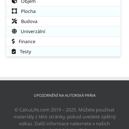
Objem
Plocha
Budova
Univerzální
Finance
Testy
UPOZORNĚNÍ NA AUTORSKÁ PRÁVA
© CalcuLife.com 2019 – 2025. Můžete používat
materiály z této stránky, pokud uvedete zpětný
odkaz. Další informace naleznete v našich