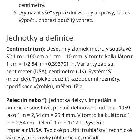
centimetry.
„Vymazat vše“ vyprázdní vstupy a zprávy; řádek
výpočtu zobrazí použitý vzorec.
Jednotky a definice
Centimetr (cm):
Desetinný zlomek metru v soustavě
SI; 1 m = 100 cm a 1 cm = 10 mm. V tomto kalkulátoru:
1 cm = 1/2,54 in ≈ 0,393701 in. Varianty zápisu:
centimeter (USA), centimetre (UK). Systém: SI
(metrický). Typické použití: každodenní rozměry,
specifikace výrobků, měření těla.
Palec (in nebo ″):
Jednotka délky v imperiální a
americké soustavě, přesně definovaná od roku 1959
jako 1 in = 2,54 cm = 25,4 mm. V tomto kalkulátoru: 1
in = 2,54 cm. Dělení: 1 in = 1/12 ft. Systém:
imperiální/USA. Typické použití: truhlářství, technické
výkresy, obrazovky (úhlopříčka), nářadí.