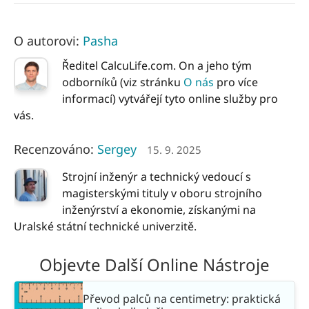
O autorovi:
Pasha
Ředitel CalcuLife.com. On a jeho tým
odborníků (viz stránku
O nás
pro více
informací) vytvářejí tyto online služby pro
vás.
Recenzováno:
Sergey
15. 9. 2025
Strojní inženýr a technický vedoucí s
magisterskými tituly v oboru strojního
inženýrství a ekonomie, získanými na
Uralské státní technické univerzitě.
Objevte Další Online Nástroje
Převod palců na centimetry: praktická