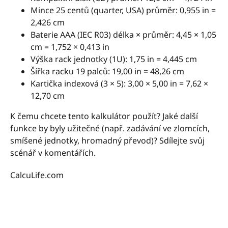
Mince 25 centů (quarter, USA) průměr: 0,955 in =
2,426 cm
Baterie AAA (IEC R03) délka × průměr: 4,45 × 1,05
cm = 1,752 × 0,413 in
Výška rack jednotky (1U): 1,75 in = 4,445 cm
Šířka racku 19 palců: 19,00 in = 48,26 cm
Kartička indexová (3 × 5): 3,00 × 5,00 in = 7,62 ×
12,70 cm
K čemu chcete tento kalkulátor použít? Jaké další
funkce by byly užitečné (např. zadávání ve zlomcích,
smíšené jednotky, hromadný převod)? Sdílejte svůj
scénář v komentářích.
CalcuLife.com