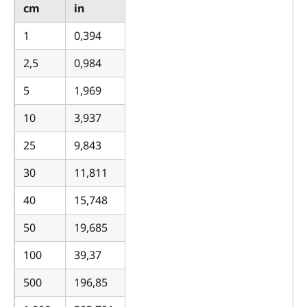
cm
in
1
0,394
2,5
0,984
5
1,969
10
3,937
25
9,843
30
11,811
40
15,748
50
19,685
100
39,37
500
196,85