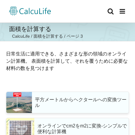
Skip
to
content
面積を計算する
CalcuLife
/
面積を計算する
/
ページ 3
日常生活に適用できる、さまざまな形の領域のオンライ
ン計算機。 表面積を計算して、それを覆うために必要な
材料の数を見つけます
平方メートルからヘクタールへの変換ツー
ル
オンラインでcm2をm2に変換-シンプルで
便利な計算機