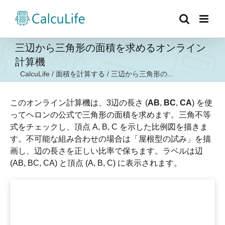
Skip
to
content
三辺から三角形の面積を求めるオンライン
計算機
CalcuLife
/
面積を計算する
/
三辺から三角形の...
このオンライン計算機は、3辺の長さ (
AB
,
BC
,
CA
) を使
ってヘロンの公式で三角形の面積を求めます。三角不等
式をチェックし、頂点 A, B, C を示した比例図を描きま
す。不可能な組み合わせの場合は「屋根型の試み」を描
画し、辺の長さを正しい比率で保ちます。ラベルは辺
(AB, BC, CA) と頂点 (A, B, C) に表示されます。