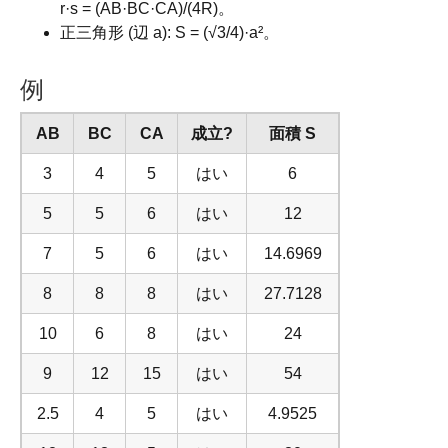
r·s = (AB·BC·CA)/(4R)。
正三角形 (辺 a): S = (√3/4)·a²。
例
AB
BC
CA
成立?
面積 S
3
4
5
はい
6
5
5
6
はい
12
7
5
6
はい
14.6969
8
8
8
はい
27.7128
10
6
8
はい
24
9
12
15
はい
54
2.5
4
5
はい
4.9525