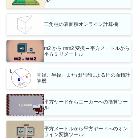
ル
三角柱の表面積オンライン計算機
m2 から mm2 変換 – 平方メートルから
平方ミリメートル
直径、半径、または円周による円の面積計
算機
平方ヤードからエーカーへの換算ツー
ル
平方メートルから平方ヤードへのオン
ライン変換ツール