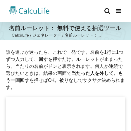
Skip
to
content
名前ルーレット： 無料で使える抽選ツール
CalcuLife
/
ジェネレーター
/
名前ルーレット：...
誰を選ぶか迷ったら、これで一発です。名前を1行に1つ
ずつ入力して、
回す
を押すだけ。ルーレットが止まった
ら、当たりの名前がドンと表示されます。何人か連続で
選びたいときは、結果の画面で
当たった人を外して、も
う一回回す
を押せばOK。被りなしでサクサク決められま
す。