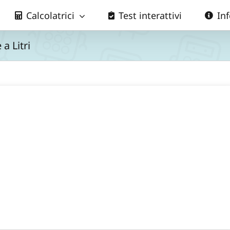
Calcolatrici
Test interattivi
In
a Litri