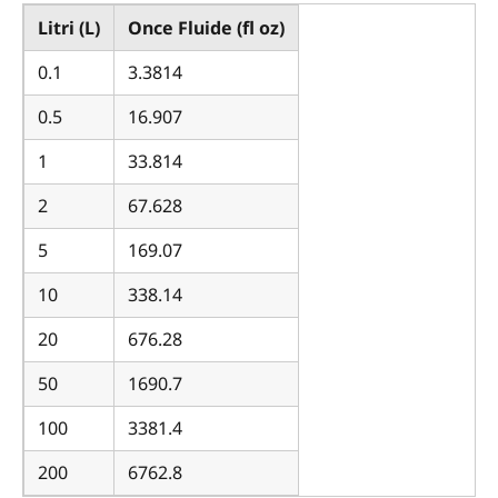
Litri (L)
Once Fluide (fl oz)
0.1
3.3814
0.5
16.907
1
33.814
2
67.628
5
169.07
10
338.14
20
676.28
50
1690.7
100
3381.4
200
6762.8