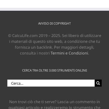
AVVISO DI COPYRIGHT
© CalcuLife.com 2019 – 2025. Sei libero di utilizzare
i materiali di questo sito web, a condizione che tu
fornisca un backlink. Per maggiori dettagli,
consulta i nostri
Termini e Condizioni
.
CERCA TRA OLTRE 3.000 STRUMENTI ONLINE
Cerca
per:
Non trovi ciò che ti serve? Lascia un commento in
qualsiasi articolo e realizzeremo lo strumento che