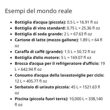
Esempi del mondo reale
Bottiglia d’acqua (piccola):
0.5 L = 16.91 fl oz
Bottiglia di vino standard:
0.75 L = 25.36 fl oz
Bottiglia di soda grande:
2 L = 67.63 fl oz
Cartone di latte (mezzo gallone):
1.89 L = 64 fl
oz
Caraffa di caffè (grande):
1.5 L = 50.72 fl oz
Bottiglia d’olio motore:
5 L = 169.07 fl oz
Brocca d’acqua per il refrigeratore d’ufficio:
19
L = 642.94 fl oz
Consumo d’acqua della lavastoviglie per ciclo:
12 L = 405.77 fl oz
Serbatoio di un’auto piccola:
45 L = 1521.63 fl
oz
Piscina (piccola fuori terra):
10,000 L = 338,140
fl oz