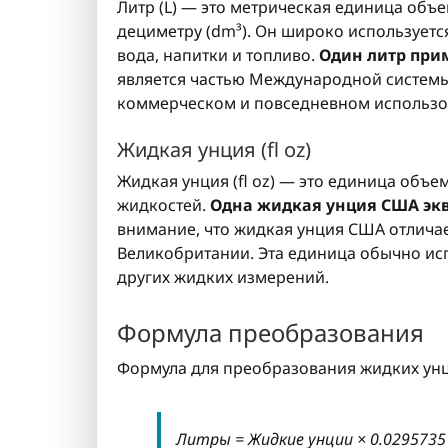
Литр (L) — это метрическая единица объе
дециметру (dm³). Он широко используетс
вода, напитки и топливо.
Один литр при
является частью Международной системы
коммерческом и повседневном использо
Жидкая унция (fl oz)
Жидкая унция (fl oz) — это единица объ
жидкостей.
Одна жидкая унция США экв
внимание, что жидкая унция США отлича
Великобритании. Эта единица обычно исп
других жидких измерений.
Формула преобразования
Формула для преобразования жидких унций
Литры = Жидкие унции × 0.0295735