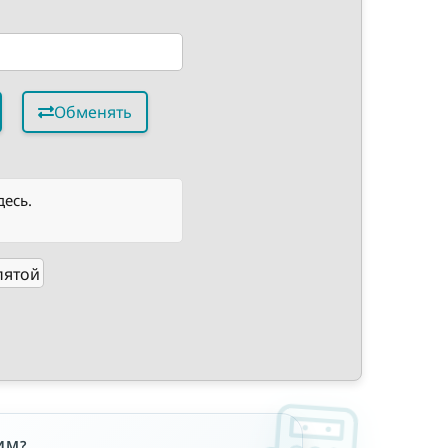
Обменять
десь.
пятой
ИМ?