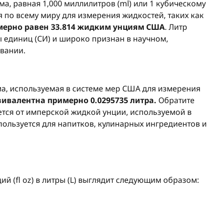
ма, равная 1,000 миллилитров (ml) или 1 кубическому
я по всему миру для измерения жидкостей, таких как
мерно равен 33.814 жидким унциям США
. Литр
 единиц (СИ) и широко признан в научном,
вании.
ема, используемая в системе мер США для измерения
ивалентна примерно 0.0295735 литра.
Обратите
ется от имперской жидкой унции, используемой в
ользуется для напитков, кулинарных ингредиентов и
 (fl oz) в литры (L) выглядит следующим образом: