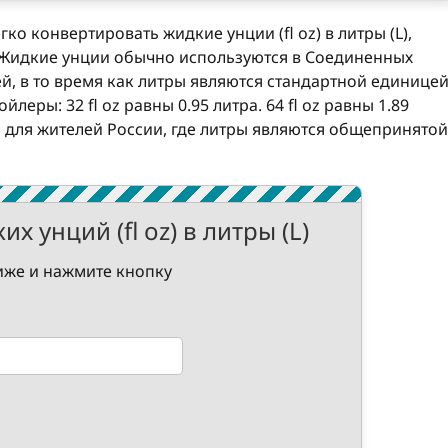
ко конвертировать жидкие унции (fl oz) в литры (L),
. Жидкие унции обычно используются в Соединенных
, в то время как литры являются стандартной единице
леры: 32 fl oz равны 0.95 литра. 64 fl oz равны 1.89
н для жителей России, где литры являются общепринятой
х унций (fl oz) в литры (L)
иже и нажмите кнопку