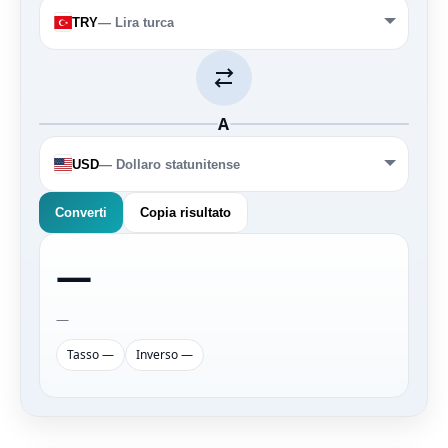
TRY
— Lira turca
A
USD
— Dollaro statunitense
Converti
Copia risultato
—
—
Tasso —
Inverso —