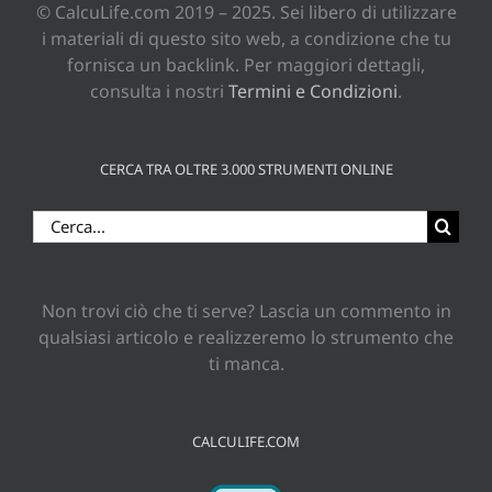
© CalcuLife.com 2019 – 2025. Sei libero di utilizzare
i materiali di questo sito web, a condizione che tu
fornisca un backlink. Per maggiori dettagli,
consulta i nostri
Termini e Condizioni
.
CERCA TRA OLTRE 3.000 STRUMENTI ONLINE
Cerca
per:
Non trovi ciò che ti serve? Lascia un commento in
qualsiasi articolo e realizzeremo lo strumento che
ti manca.
CALCULIFE.COM