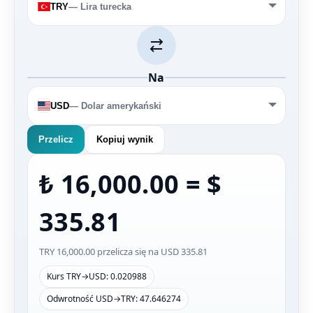
TRY
— Lira turecka
Na
USD
— Dolar amerykański
Przelicz
Kopiuj wynik
₺ 16,000.00
=
$
335.81
TRY 16,000.00 przelicza się na USD 335.81
Kurs TRY→USD: 0.020988
Odwrotność USD→TRY: 47.646274