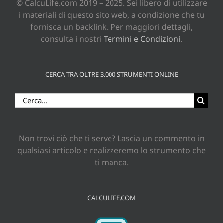
© CalcuLife.com 2019 – 2025. Sei libero di utilizzare
i materiali di questo sito web, a condizione che tu
fornisca un backlink. Per maggiori dettagli,
consulta i nostri
Termini e Condizioni
.
CERCA TRA OLTRE 3.000 STRUMENTI ONLINE
Cerca
per:
Non trovi ciò che ti serve? Lascia un commento in
qualsiasi articolo e realizzeremo lo strumento che
ti manca.
CALCULIFE.COM