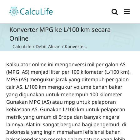
Skip
to
content
Konverter MPG ke L/100 km secara
Online
CalcuLife
/
Debit Aliran
/
Konverte...
Kalkulator online ini mengonversi mil per galon AS
(MPG, AS) menjadi liter per 100 kilometer (L/100 km).
MPG (AS) mengukur jarak yang ditempuh per galon
cair AS. L/100 km mengukur volume bahan bakar
yang digunakan untuk menempuh 100 kilometer.
Gunakan MPG (AS) atau mpg untuk pelaporan
kebiasaan AS. Gunakan L/100 km untuk pelaporan
metrik yang umum di Eropa dan banyak negara
lainnya. Alat ini sangat berguna bagi pengemudi di
Indonesia yang ingin memahami efisiensi bahan
bakar kendaraan mereka dalam satuan yang lebih