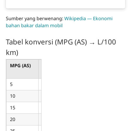
Sumber yang berwenang:
Wikipedia — Ekonomi
bahan bakar dalam mobil
Tabel konversi (MPG (AS) → L/100
km)
MPG (AS)
L/100
km
5
47.043
10
23.521
15
15.681
20
11.761
25
9.409