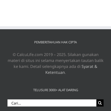
PEMBERITAHUAN HAK CIPTA
© CalcuLife.com 2019 – 2025. Silakan gunakan
materi di situs ini selama menyertakan tautan balik
ke kami. Detail selengkapnya ada di
Syarat &
Ketentuan
.
TELUSURI 3000+ ALAT DARING
Search
for: