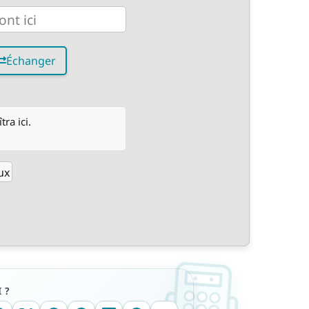
Échanger
ra ici.
ux
 ?