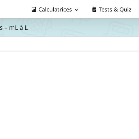
Calculatrices
Tests & Quiz
es – mL à L