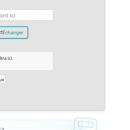
Échanger
ra ici.
ux
 ?