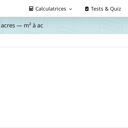
Calculatrices
Tests & Quiz
 acres — m² à ac