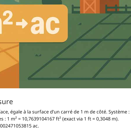
sure
ace, égale à la surface d’un carré de 1 m de côté. Système :
s : 1 m² = 10,7639104167 ft² (exact via 1 ft = 0,3048 m).
0,0002471053815 ac.