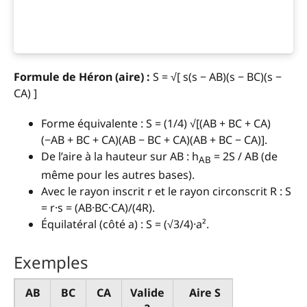
Formule de Héron (aire) :
S = √[ s(s − AB)(s − BC)(s −
CA) ]
Forme équivalente : S = (1/4) √[(AB + BC + CA)
(−AB + BC + CA)(AB − BC + CA)(AB + BC − CA)].
De l’aire à la hauteur sur AB : h
= 2S / AB (de
AB
même pour les autres bases).
Avec le rayon inscrit r et le rayon circonscrit R : S
= r·s = (AB·BC·CA)/(4R).
Équilatéral (côté a) : S = (√3/4)·a².
Exemples
AB
BC
CA
Valide
Aire S