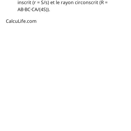
inscrit (r = S/s) et le rayon circonscrit (R =
AB·BC·CA/(4S)).
CalcuLife.com