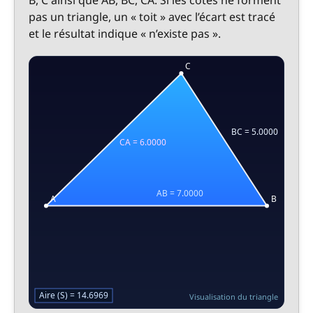
B, C ainsi que AB, BC, CA. Si les côtés ne forment
pas un triangle, un « toit » avec l’écart est tracé
et le résultat indique « n’existe pas ».
Visualisation du triangle