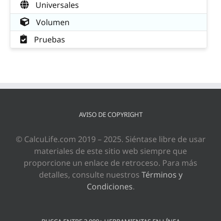
Universales
Volumen
Pruebas
AVISO DE COPYRIGHT
© CalcuLife.com 2019 – 2025. Siéntase libre de usar
materiales de este sitio web siempre que
proporcione un enlace de retroceso. Para más
detalles, consulte nuestros
Términos y
Condiciones
.