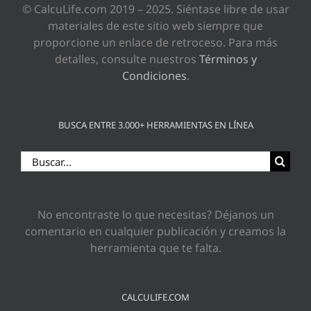
© CalcuLife.com 2019 – 2025. Siéntase libre de usar
materiales de este sitio web siempre que
proporcione un enlace de retroceso. Para más
detalles, consulte nuestros
Términos y
Condiciones
.
BUSCA ENTRE 3.000+ HERRAMIENTAS EN LÍNEA
Buscar:
No encontraste lo que necesitas? Déjanos un
comentario en cualquier publicación y creamos la
herramienta que te falta.
CALCULIFE.COM