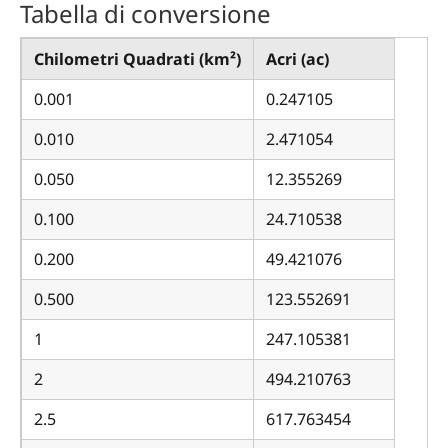
Tabella di conversione
Chilometri Quadrati (km²)
Acri (ac)
0.001
0.247105
0.010
2.471054
0.050
12.355269
0.100
24.710538
0.200
49.421076
0.500
123.552691
1
247.105381
2
494.210763
2.5
617.763454