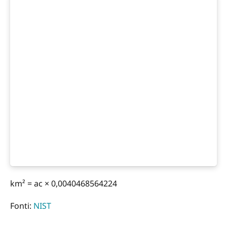
km² = ac × 0,0040468564224
Fonti:
NIST