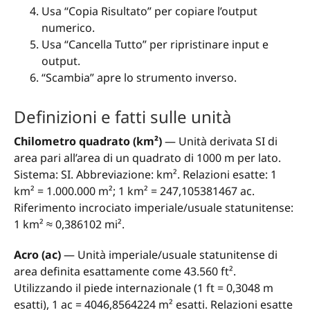
Usa “Copia Risultato” per copiare l’output
numerico.
Usa “Cancella Tutto” per ripristinare input e
output.
“Scambia” apre lo strumento inverso.
Definizioni e fatti sulle unità
Chilometro quadrato (km²)
— Unità derivata SI di
area pari all’area di un quadrato di 1000 m per lato.
Sistema: SI. Abbreviazione: km². Relazioni esatte: 1
km² = 1.000.000 m²; 1 km² = 247,105381467 ac.
Riferimento incrociato imperiale/usuale statunitense:
1 km² ≈ 0,386102 mi².
Acro (ac)
— Unità imperiale/usuale statunitense di
area definita esattamente come 43.560 ft².
Utilizzando il piede internazionale (1 ft = 0,3048 m
esatti), 1 ac = 4046,8564224 m² esatti. Relazioni esatte