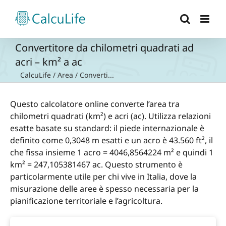
Salta
al
contenuto
Convertitore da chilometri quadrati ad
acri – km² a ac
CalcuLife
/
Area
/
Converti...
Questo calcolatore online converte l’area tra
chilometri quadrati (km²) e acri (ac). Utilizza relazioni
esatte basate su standard: il piede internazionale è
definito come 0,3048 m esatti e un acro è 43.560 ft², il
che fissa insieme 1 acro = 4046,8564224 m² e quindi 1
km² = 247,105381467 ac. Questo strumento è
particolarmente utile per chi vive in Italia, dove la
misurazione delle aree è spesso necessaria per la
pianificazione territoriale e l’agricoltura.