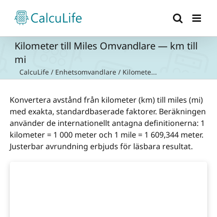
Fortsätt
till
innehållet
Kilometer till Miles Omvandlare — km till
mi
CalcuLife
/
Enhetsomvandlare
/
Kilomete...
Konvertera avstånd från kilometer (km) till miles (mi)
med exakta, standardbaserade faktorer. Beräkningen
använder de internationellt antagna definitionerna: 1
kilometer = 1 000 meter och 1 mile = 1 609,344 meter.
Justerbar avrundning erbjuds för läsbara resultat.