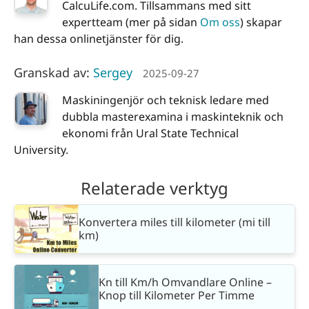
CalcuLife.com. Tillsammans med sitt
expertteam (mer på sidan
Om oss
) skapar
han dessa onlinetjänster för dig.
Granskad av:
Sergey
2025-09-27
Maskiningenjör och teknisk ledare med
dubbla masterexamina i maskinteknik och
ekonomi från Ural State Technical
University.
Relaterade verktyg
Konvertera miles till kilometer (mi till
km)
Kn till Km/h Omvandlare Online –
Knop till Kilometer Per Timme