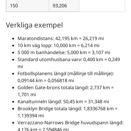
150
93,206
Verkliga exempel
Maratondistans: 42,195 km = 26,219 mi
10 km väg lopp: 10,000 km = 6,214 mi
5 000 m banhändelse: 5,000 km = 3,107 mi
Standard utomhusbana varv: 0,400 km = 0,249
mi
Fotbollsplanens längd (mållinje till mållinje):
0,09144 km = 0,056818 mi
Golden Gate-brons totala längd: 2,737 km =
1,701 mi
Kanaltunneln längd: 50,45 km = 31,348 mi
Brooklyn Bridge totala längd: 1,8336768 km =
1,139394 mi
Verrazzano-Narrows Bridge huvudspann längd:
4,176 km = 2,594846 mi