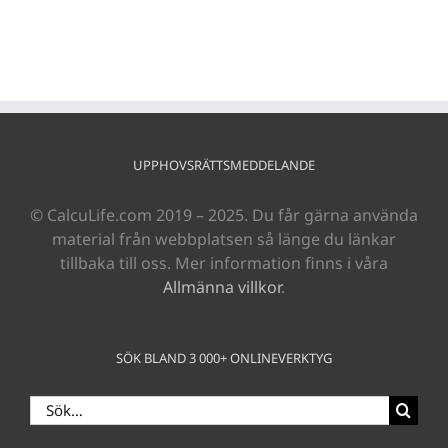
UPPHOVSRÄTTSMEDDELANDE
© CalcuLife.com 2019 – 2025. Du får gärna använda
material från webbplatsen så länge du länkar
tillbaka till oss. Mer information finns i våra
Allmänna villkor
.
SÖK BLAND 3 000+ ONLINEVERKTYG
Sök
efter: