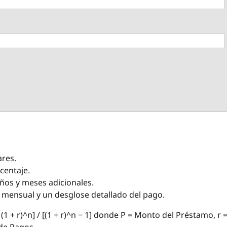
ares.
centaje.
años y meses adicionales.
go mensual y un desglose detallado del pago.
(1 + r)^n] / [(1 + r)^n − 1] donde P = Monto del Préstamo, r 
 de Pagos