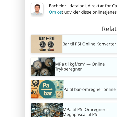
Bachelor i datalogi, direktør for
Om os
) udvikler disse onlinetjenest
Rela
Bar til PSI Online Konverter
MPa til kgf/cm² — Online
Trykberegner
Pa til bar-omregner online
MPa til PSI Omregner –
Megapascal til PSI