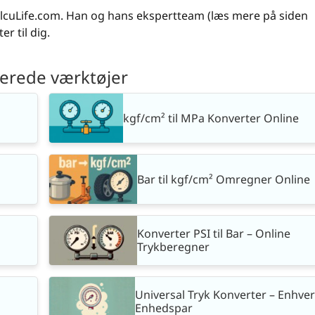
 CalcuLife.com. Han og hans ekspertteam (læs mere på siden
er til dig.
terede værktøjer
kgf/cm² til MPa Konverter Online
Bar til kgf/cm² Omregner Online
Konverter PSI til Bar – Online
Trykberegner
Universal Tryk Konverter – Enhve
Enhedspar