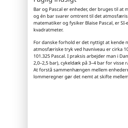
Bar og Pascal er enheder, der bruges til at 
og én bar svarer omtrent til det atmosfæris
matematiker og fysiker Blaise Pascal, er SI-
kvadratmeter.
For danske forhold er det nyttigt at kende 
atmosfæriske tryk ved havniveau er cirka 1013
101.325 Pascal. I praksis arbejder man i Da
2,0–2,5 bar), cykeldæk på 3–4 bar for visse
At forstå sammenhængen mellem enhederne e
lommeregner gør det nemt at skifte melle