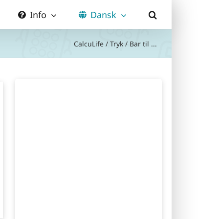
Info
Dansk
CalcuLife
/
Tryk
/
Bar til ...