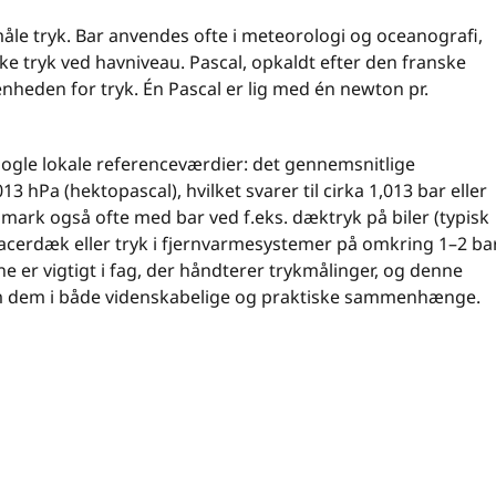
måle tryk. Bar anvendes ofte i meteorologi og oceanografi,
ke tryk ved havniveau. Pascal, opkaldt efter den franske
enheden for tryk. Én Pascal er lig med én newton pr.
nogle lokale referenceværdier: det gennemsnitlige
 hPa (hektopascal), hvilket svarer til cirka 1,013 bar eller
nmark også ofte med bar ved f.eks. dæktryk på biler (typisk
 racerdæk eller tryk i fjernvarmesystemer på omkring 1–2 bar
r vigtigt i fag, der håndterer trykmålinger, og denne
m dem i både videnskabelige og praktiske sammenhænge.