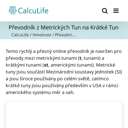
Přeskočit
na
obsah
Převodník z Metrických Tun na Krátké Tun
CalcuLife
/
Hmotnost
/
Převodní...
Tento rychlý a přesný online převodník je navržen pro
převody mezi metrickými tunami (
t
, tunami) a
krátkými tunami (
st
, americkými tunami). Metrické
tuny jsou součástí Mezinárodní soustavy jednotek (SI)
a jsou široce používány po celém světě, zatímco
krátké tuny jsou používány především v USA v rámci
amerického systému měr a vah.