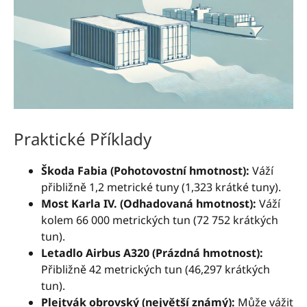
Praktické Příklady
Škoda Fabia (Pohotovostní hmotnost):
Váží
přibližně 1,2 metrické tuny (1,323 krátké tuny).
Most Karla IV. (Odhadovaná hmotnost):
Váží
kolem 66 000 metrických tun (72 752 krátkých
tun).
Letadlo Airbus A320 (Prázdná hmotnost):
Přibližně 42 metrických tun (46,297 krátkých
tun).
Plejtvák obrovský (největší známý):
Může vážit