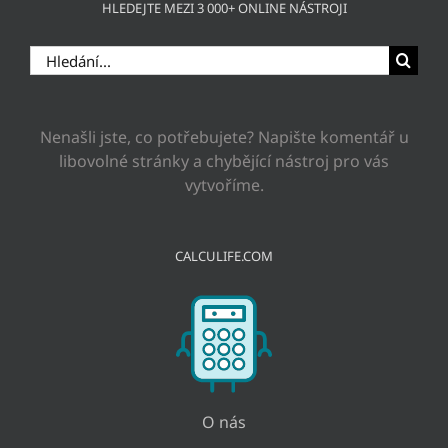
HLEDEJTE MEZI 3 000+ ONLINE NÁSTROJI
Hledat:
Nenašli jste, co potřebujete? Napište komentář u
libovolné stránky a chybějící nástroj pro vás
vytvoříme.
CALCULIFE.COM
O nás