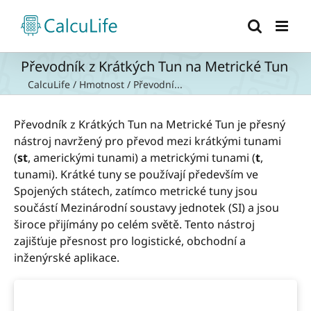
Přeskočit
na
obsah
Převodník z Krátkých Tun na Metrické Tun
CalcuLife
/
Hmotnost
/
Převodní...
Převodník z Krátkých Tun na Metrické Tun je přesný
nástroj navržený pro převod mezi krátkými tunami
(
st
, americkými tunami) a metrickými tunami (
t
,
tunami). Krátké tuny se používají především ve
Spojených státech, zatímco metrické tuny jsou
součástí Mezinárodní soustavy jednotek (SI) a jsou
široce přijímány po celém světě. Tento nástroj
zajišťuje přesnost pro logistické, obchodní a
inženýrské aplikace.