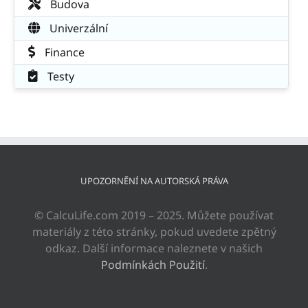
Budova
Univerzální
Finance
Testy
UPOZORNĚNÍ NA AUTORSKÁ PRÁVA
© CalcuLife.com 2019 – 2025. Můžete používat
materiály z této stránky, pokud uvedete zpětný
odkaz. Další informace naleznete v našich
Podmínkách Použití
.