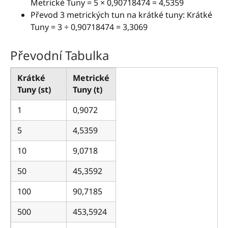
Metrické Tuny = 5 × 0,90718474 = 4,5359
Převod 3 metrických tun na krátké tuny: Krátké
Tuny = 3 ÷ 0,90718474 = 3,3069
Převodní Tabulka
Krátké
Metrické
Tuny (st)
Tuny (t)
1
0,9072
5
4,5359
10
9,0718
50
45,3592
100
90,7185
500
453,5924