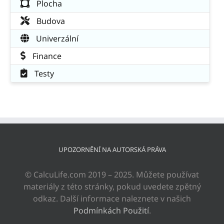
Plocha
Budova
Univerzální
Finance
Testy
UPOZORNĚNÍ NA AUTORSKÁ PRÁVA
© CalcuLife.com 2019 – 2025. Můžete používat
materiály z této stránky, pokud uvedete zpětný
odkaz. Další informace naleznete v našich
Podmínkách Použití
.