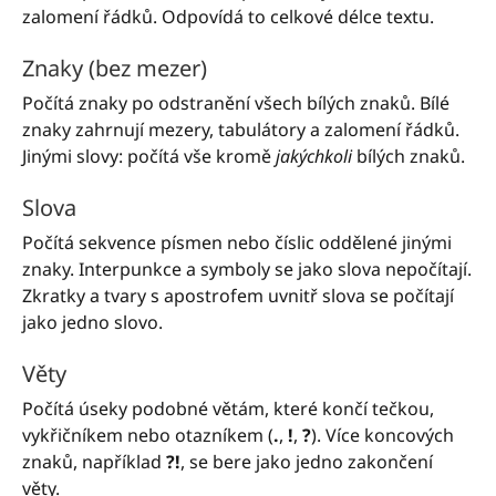
zalomení řádků. Odpovídá to celkové délce textu.
Znaky (bez mezer)
Počítá znaky po odstranění všech bílých znaků. Bílé
znaky zahrnují mezery, tabulátory a zalomení řádků.
Jinými slovy: počítá vše kromě
jakýchkoli
bílých znaků.
Slova
Počítá sekvence písmen nebo číslic oddělené jinými
znaky. Interpunkce a symboly se jako slova nepočítají.
Zkratky a tvary s apostrofem uvnitř slova se počítají
jako jedno slovo.
Věty
Počítá úseky podobné větám, které končí tečkou,
vykřičníkem nebo otazníkem (
.
,
!
,
?
). Více koncových
znaků, například
?!
, se bere jako jedno zakončení
věty.