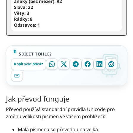
Znaky (bez mezer):
92
Slova:
22
Věty:
3
Řádky:
8
Odstavce:
1
SDÍLET TOHLE?
Kopírovat odkaz
Jak převod funguje
Převod používá standardní pravidla Unicode pro
změnu velikosti písmen ve vašem prohlížeči:
Malá písmena se převedou na velká.