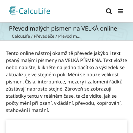
Přeskočit
na
obsah
Převod malých písmen na VELKÁ online
CalcuLife
/
Převaděče
/
Převod m...
Tento online nástroj okamžitě převede jakýkoli text
psaný malými písmeny na VELKÁ PÍSMENA. Text vložte
nebo napište, klikněte na jedno tlačítko a výsledek se
aktualizuje ve stejném poli. Mění se pouze velikost
písmen. Čísla, interpunkce, mezery i zalomení řádků
zůstávají naprosto stejné. Zároveň se zobrazují
statistiky textu v reálném čase, takže vidíte, jak se
počty mění při psaní, vkládání, převodu, kopírování,
stahování i mazání.