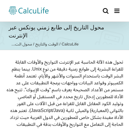
Ski
t
conten
محول التاريخ إلى طابع زمني يونكس عبر
الإنترنت
CalcuLife
/
الوقت والتاريخ
/
محول الت...
تحول هذه الآلة الحاسبة عبر الإنترنت التواريخ والأوقات القابلة
للقراءة البشرية إلى طوابع زمنية دقيقة من نوع Unix. بينما ينظم
البشر الوقت باستخدام السنوات والأشهر والأيام، تعتمد أنظمة
الكمبيوتر وقواعد البيانات وواجهات برمجة التطبيقات على عد
مستمر من الأعداد الصحيحة يعرف باسم “وقت الإيبوك”. تتيح هذه
الأداة للمطورين إدخال تاريخ محدد في المستقبل أو الماضي
وتوليد الكود المقابل القابل للقراءة من قبل الآلات على الفور
بالثواني (المعيارية) والميلي ثانية (JavaScript/Java). تعتبر هذه
الأداة مفيدة بشكل خاص للمطورين في الدول العربية حيث تزداد
الحاجة إلى التعامل مع التواريخ والأوقات بدقة في التطبيقات