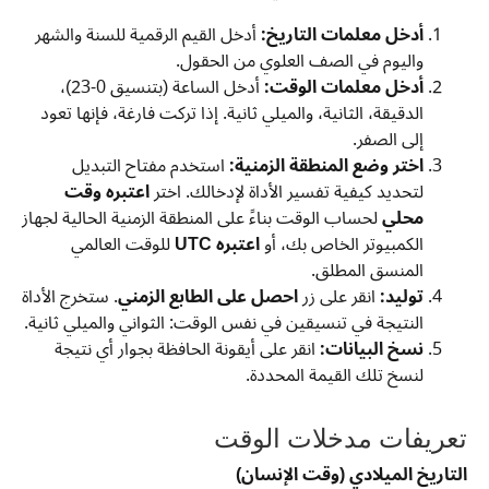
أدخل معلمات التاريخ:
أدخل القيم الرقمية للسنة والشهر
واليوم في الصف العلوي من الحقول.
أدخل معلمات الوقت:
أدخل الساعة (بتنسيق 0-23)،
الدقيقة، الثانية، والميلي ثانية. إذا تركت فارغة، فإنها تعود
إلى الصفر.
اختر وضع المنطقة الزمنية:
استخدم مفتاح التبديل
لتحديد كيفية تفسير الأداة لإدخالك. اختر
اعتبره وقت
محلي
لحساب الوقت بناءً على المنطقة الزمنية الحالية لجهاز
الكمبيوتر الخاص بك، أو
اعتبره UTC
للوقت العالمي
المنسق المطلق.
توليد:
انقر على زر
احصل على الطابع الزمني
. ستخرج الأداة
النتيجة في تنسيقين في نفس الوقت: الثواني والميلي ثانية.
نسخ البيانات:
انقر على أيقونة الحافظة بجوار أي نتيجة
لنسخ تلك القيمة المحددة.
تعريفات مدخلات الوقت
التاريخ الميلادي (وقت الإنسان)