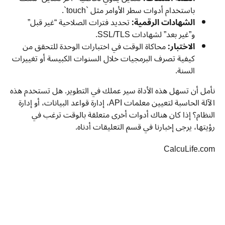
باستخدام أدوات سطر الأوامر مثل `touch`.
الشهادات الرقمية:
تحديد فترات الصلاحية “غير قبل”
و”غير بعد” لشهادات SSL/TLS.
الاختبار:
محاكاة الوقت في اختبارات الوحدة للتحقق من
كيفية تصرف البرمجيات خلال السنوات الكبيسة أو تغييرات
السنة.
نأمل أن تسهل هذه الأداة سير عملك في التطوير. هل تستخدم هذه
الآلة الحاسبة لتعيين معلمات API، إدارة قواعد البيانات، أو إدارة
النظام؟ إذا كان هناك أدوات أخرى متعلقة بالوقت ترغب في
رؤيتها، يرجى إخبارنا في قسم التعليقات أدناه.
CalcuLife.com