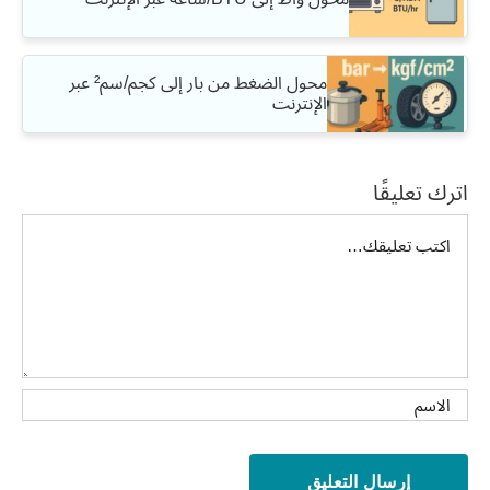
محول الضغط من بار إلى كجم/سم² عبر
الإنترنت
اترك تعليقًا
تعليق