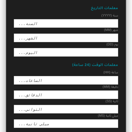
معلمات التاريخ
سنة (YYYY)
شهر (MM)
يوم (DD)
معلمات الوقت (24 ساعة)
ساعة (HH)
دقيقة (MM)
ثانية (SS)
ميلي ثانية (MS)