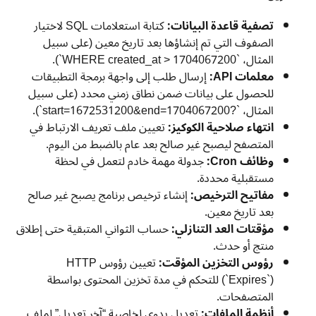
تصفية قاعدة البيانات:
كتابة استعلامات SQL لاختيار
الصفوف التي تم إنشاؤها بعد تاريخ معين (على سبيل
المثال، `WHERE created_at > 1704067200`).
معلمات API:
إرسال طلب إلى واجهة برمجة التطبيقات
للحصول على بيانات ضمن نطاق زمني محدد (على سبيل
المثال، `?start=1672531200&end=1704067200`).
انتهاء صلاحية الكوكيز:
تعيين ملف تعريف الارتباط في
المتصفح ليصبح غير صالح بعد عام بالضبط من اليوم.
وظائف Cron:
جدولة مهمة خادم لتعمل في لحظة
مستقبلية محددة.
مفاتيح الترخيص:
إنشاء ترخيص برنامج يصبح غير صالح
بعد تاريخ معين.
مؤقتات العد التنازلي:
حساب الثواني المتبقية حتى إطلاق
منتج أو حدث.
رؤوس التخزين المؤقت:
تعيين رؤوس HTTP
(`Expires`) للتحكم في مدة تخزين المحتوى بواسطة
المتصفحات.
أنظمة الملفات:
تعديل يدوي لخاصية “آخر تعديل” لملف