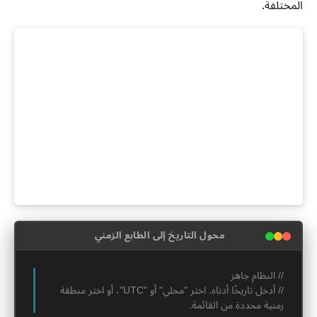
المختلفة.
محول التاريخ إلى الطابع الزمني
// النظام جاهز
// أدخل تاريخًا أدناه. اختر "محلي" أو "UTC"، أو اختر منطقة
زمنية محددة من القائمة.