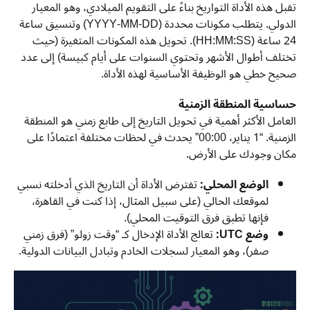
تقبل هذه الأداة التواريخ بناءً على التقويم الميلادي، وهو المعيار
الدولي. يتطلب مكونات محددة (YYYY-MM-DD) وتنسيق ساعة
24 ساعة (HH:MM:SS). تحويل هذه المكونات المتغيرة (حيث
تختلف أطوال الأشهر وتحتوي السنوات على أيام كبيسة) إلى عدد
صحيح خطي هو الوظيفة الأساسية لهذه الأداة.
حساسية المنطقة الزمنية
العامل الأكثر أهمية في تحويل التاريخ إلى طابع زمني هو المنطقة
الزمنية. “1 يناير، 00:00” يحدث في لحظات مختلفة اعتمادًا على
مكان وجودك على الأرض.
الوضع المحلي:
تفترض الأداة أن التاريخ الذي أدخلته نسبي
لموقعك الحالي (على سبيل المثال، إذا كنت في القاهرة،
فإنها تطبق فرق التوقيت المحلي).
وضع UTC:
تعالج الأداة الإدخال كـ “وقت زولو” (فرق زمني
صفر)، وهو المعيار لسجلات الخادم وتبادل البيانات الدولية.