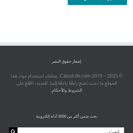
إشعار حقوق النشر
© ‎CalcuLife.com‎ 2019 – 2025. يمكنك استخدام مواد هذا
الموقع ما دمت تضع رابطًا راجعًا إلينا. للمزيد، اطّلع على
الشروط والأحكام
.
بحث ضمن أكثر من 3000 أداة إلكترونية