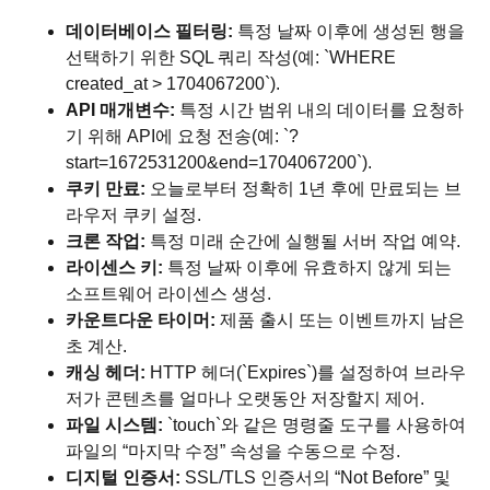
데이터베이스 필터링:
특정 날짜 이후에 생성된 행을
선택하기 위한 SQL 쿼리 작성(예: `WHERE
created_at > 1704067200`).
API 매개변수:
특정 시간 범위 내의 데이터를 요청하
기 위해 API에 요청 전송(예: `?
start=1672531200&end=1704067200`).
쿠키 만료:
오늘로부터 정확히 1년 후에 만료되는 브
라우저 쿠키 설정.
크론 작업:
특정 미래 순간에 실행될 서버 작업 예약.
라이센스 키:
특정 날짜 이후에 유효하지 않게 되는
소프트웨어 라이센스 생성.
카운트다운 타이머:
제품 출시 또는 이벤트까지 남은
초 계산.
캐싱 헤더:
HTTP 헤더(`Expires`)를 설정하여 브라우
저가 콘텐츠를 얼마나 오랫동안 저장할지 제어.
파일 시스템:
`touch`와 같은 명령줄 도구를 사용하여
파일의 “마지막 수정” 속성을 수동으로 수정.
디지털 인증서:
SSL/TLS 인증서의 “Not Before” 및