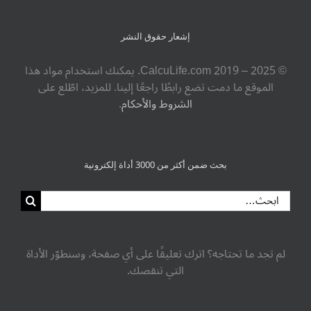
إشعار حقوق النشر
© ‎CalcuLife.com‎ 2019 – 2025. يمكنك استخدام مواد هذا
الموقع ما دمت تضع رابطًا راجعًا إلينا. للمزيد، اطّلع على
الشروط والأحكام
.
بحث ضمن أكثر من 3000 أداة إلكترونية
البحث
عن:
لم تجد ما تحتاجه؟ اترك تعليقًا على أي صفحة، وسنطوّر الأداة
التي تنقصك.