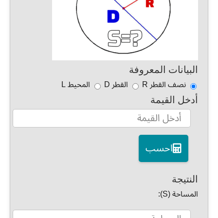
البيانات المعروفة
نصف القطر R
القطر D
المحيط L
أدخل القيمة
احسب
النتيجة
المساحة (S):