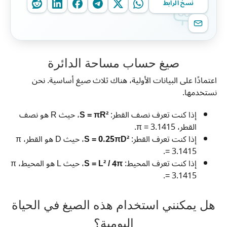
نسخ الرابط
صيغ حساب مساحة الدائرة
اعتمادًا على البيانات الأولية، هناك ثلاث صيغ أساسية. نحن
نستخدمها.
إذا كنت تعرف نصف القطر:
S = πR²
، حيث R هو نصف
القطر، π = 3.1415.
إذا كنت تعرف القطر:
S = 0.25πD²
، حيث D هو القطر، π
= 3.1415.
إذا كنت تعرف المحيط:
S = L² / 4π
، حيث L هو المحيط، π
= 3.1415.
هل يمكنني استخدام هذه الصيغ في الحياة
اليومية؟