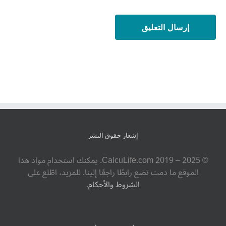
إشعار حقوق النشر
© ‎CalcuLife.com‎ 2019 – 2025. يمكنك استخدام مواد هذا
الموقع ما دمت تضع رابطًا راجعًا إلينا. للمزيد، اطّلع على
الشروط والأحكام
.